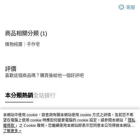
客服
商品相關分類 (1)
植物純露｜手作皂
評價
喜歡這個商品嗎？購買後給他一個好評吧
本分類熱銷
全站排行
本網站中使用 cookie，欲查詢有關本網站使用 cookie 方式之詳情，及若您不希
熱門標籤
望在電腦上使用 cookie 時應如何變更電腦的 cookie 設定，請參閱本網站「
隱私
權條款
」之 Cookie 聲明。您繼續使用本網站即表示您同意本公司得按本網站使
用條款之 Cookie 聲明使用 cookie。
了解更多 >