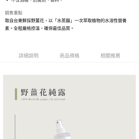
不含酒精、防腐劑、香料。
全家取貨付款
銷售重點
每筆NT$70，滿NT$590(含以上)免運費
取自台東鮮採野薑花，以「水蒸餾」一次萃取植物的水溶性營養
付款後全家取貨
素。全程嚴格控溫，確保最佳品質。
每筆NT$70，滿NT$590(含以上)免運費
7-11取貨付款
每筆NT$70，滿NT$590(含以上)免運費
詳細說明
商品規格
相關推薦
付款後7-11取貨
每筆NT$70，滿NT$590(含以上)免運費
宅配
每筆NT$150，滿NT$1,500(含以上)免運費