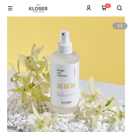
0
1
/
2