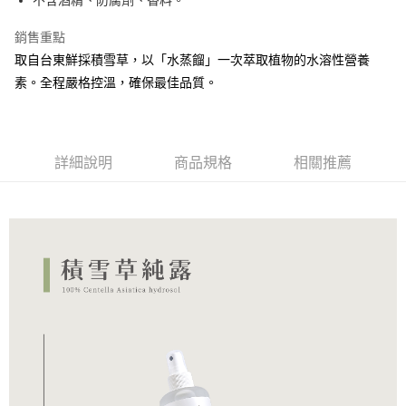
不含酒精、防腐劑、香料。
全家取貨付款
銷售重點
每筆NT$70，滿NT$590(含以上)免運費
取自台東鮮採積雪草，以「水蒸餾」一次萃取植物的水溶性營養
付款後全家取貨
素。全程嚴格控溫，確保最佳品質。
每筆NT$70，滿NT$590(含以上)免運費
7-11取貨付款
每筆NT$70，滿NT$590(含以上)免運費
詳細說明
商品規格
相關推薦
付款後7-11取貨
每筆NT$70，滿NT$590(含以上)免運費
宅配
每筆NT$150，滿NT$1,500(含以上)免運費