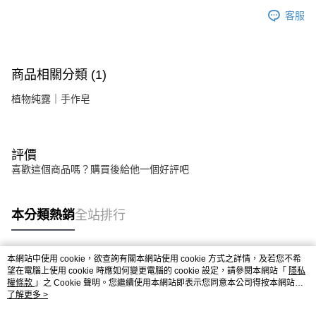
客服
商品相關分類 (1)
植物純露｜手作皂
評價
喜歡這個商品嗎？購買後給他一個好評吧
本分類熱銷
全站排行
本網站中使用 cookie，欲查詢有關本網站使用 cookie 方式之詳情，及若您不希
熱門標籤
望在電腦上使用 cookie 時應如何變更電腦的 cookie 設定，請參閱本網站「
隱私
權條款
」之 Cookie 聲明。您繼續使用本網站即表示您同意本公司得按本網站使
用條款之 Cookie 聲明使用 cookie。
了解更多 >