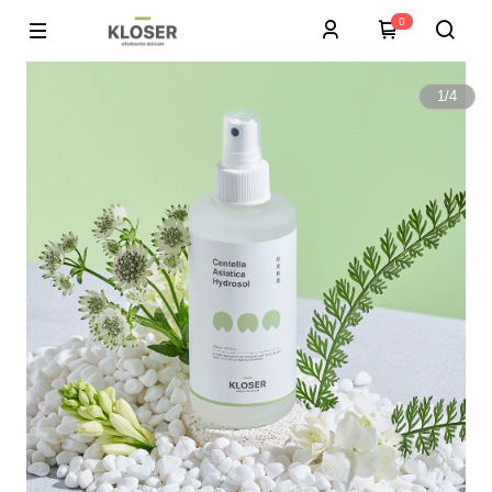
0
1
/
4