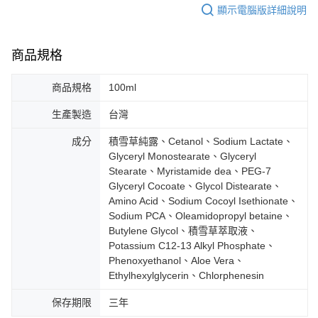
顯示電腦版詳細說明
商品規格
商品規格
100ml
生產製造
台灣
成分
積雪草純露、Cetanol、Sodium Lactate、
Glyceryl Monostearate、Glyceryl
Stearate、Myristamide dea、PEG-7
Glyceryl Cocoate、Glycol Distearate、
Amino Acid、Sodium Cocoyl Isethionate、
Sodium PCA、Oleamidopropyl betaine、
Butylene Glycol、積雪草萃取液、
Potassium C12-13 Alkyl Phosphate、
Phenoxyethanol、Aloe Vera、
Ethylhexylglycerin、Chlorphenesin
保存期限
三年