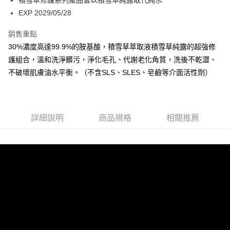
積雪草修護系列產品皆以積雪草純露取代純水
全家取貨付款
EXP 2029/05/28
每筆NT$70，滿NT$590(含以上)免運費
銷售重點
付款後全家取貨
30%濃度高達99.9%的胺基酸，積雪草萃取液積雪草純露的超強修
每筆NT$70，滿NT$590(含以上)免運費
護組合，溫和洗淨髒污，淨化毛孔、代謝老化角質，洗後不乾澀、
不破壞肌膚油水平衡。（不含SLS、SLES、皂鹼等介面活性劑）
7-11取貨付款
每筆NT$70，滿NT$590(含以上)免運費
付款後7-11取貨
詳細說明
商品規格
相關推薦
每筆NT$70，滿NT$590(含以上)免運費
宅配
每筆NT$150，滿NT$1,500(含以上)免運費