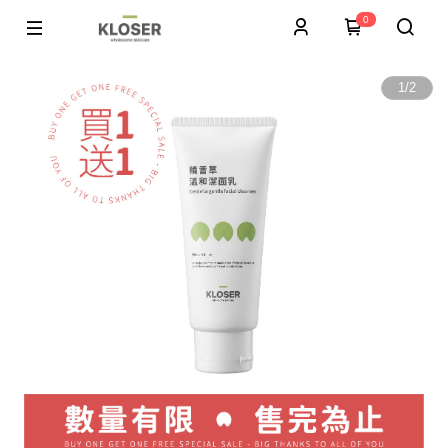
0
1
/
2